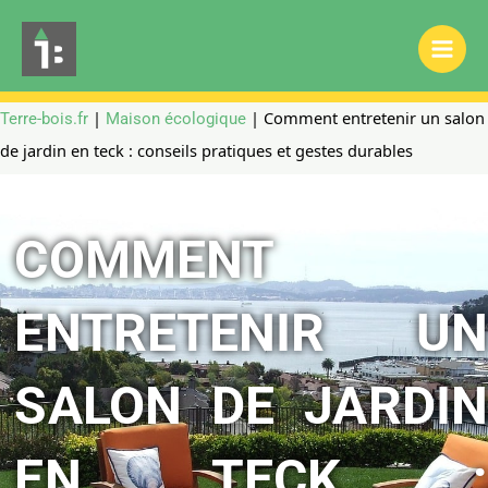
Aller
Main
au
Men
contenu
|
|
Comment entretenir un salon
Terre-bois.fr
Maison écologique
de jardin en teck : conseils pratiques et gestes durables
COMMENT
ENTRETENIR UN
SALON DE JARDIN
EN TECK :