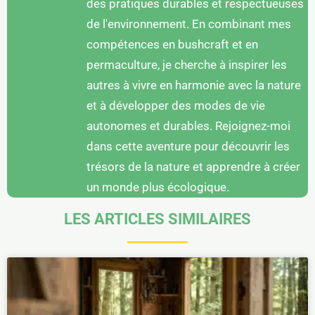
des pratiques durables et respectueuses
de l'environnement. En combinant mes
compétences en bushcraft et en
permaculture, je cherche à inspirer les
autres à vivre en harmonie avec la nature
et à développer des modes de vie
autonomes et durables. Rejoignez-moi
dans cette aventure pour découvrir les
trésors de la nature et apprendre à créer
un monde plus écologique.
LES ARTICLES SIMILAIRES